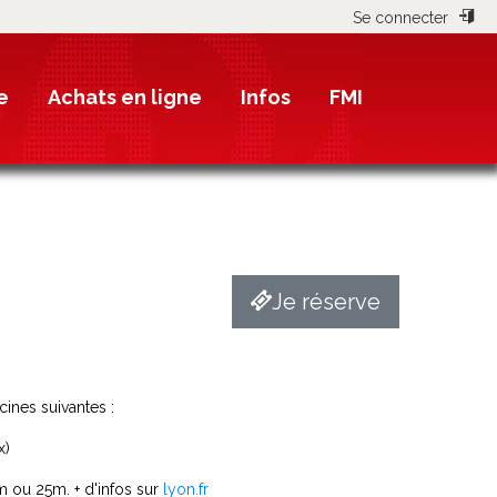
Se connecter
e
Achats en ligne
Infos
FMI
Je réserve
ines suivantes :
x)
 ou 25m. + d'infos sur
lyon.fr